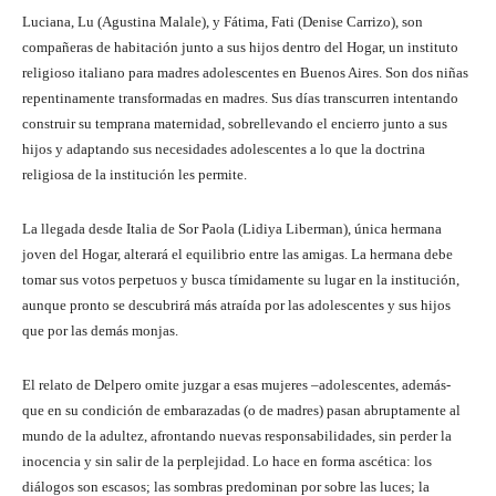
Luciana, Lu (Agustina Malale), y Fátima, Fati (Denise Carrizo), son
compañeras de habitación junto a sus hijos dentro del Hogar, un instituto
religioso italiano para madres adolescentes en Buenos Aires. Son dos niñas
repentinamente transformadas en madres. Sus días transcurren intentando
construir su temprana maternidad, sobrellevando el encierro junto a sus
hijos y adaptando sus necesidades adolescentes a lo que la doctrina
religiosa de la institución les permite.
La llegada desde Italia de Sor Paola (Lidiya Liberman), única hermana
joven del Hogar, alterará el equilibrio entre las amigas. La hermana debe
tomar sus votos perpetuos y busca tímidamente su lugar en la institución,
aunque pronto se descubrirá más atraída por las adolescentes y sus hijos
que por las demás monjas.
El relato de Delpero omite juzgar a esas mujeres –adolescentes, además-
que en su condición de embarazadas (o de madres) pasan abruptamente al
mundo de la adultez, afrontando nuevas responsabilidades, sin perder la
inocencia y sin salir de la perplejidad. Lo hace en forma ascética: los
diálogos son escasos; las sombras predominan por sobre las luces; la