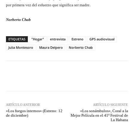
por primera vez del esfuerzo que significa ser madre.
Norberto Chab
ETIQUETAS
"Hogar"
entrevista
Estreno
GPS audiovisual
Julia Montesoro
Maura Delpero
Norberto Chab
Facebook
Twitter
WhatsApp
ARTÍCULO ANTERIOR
ARTÍCULO SIGUIENTE
«Los fuegos internos» (Estreno: 12
«Los sonámbulos», Coral a la
de diciembre)
Mejor Película en el 41º Festival de
La Habana