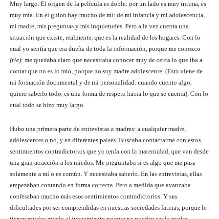
Muy largo. El origen de la película es doble: por un lado es muy íntima, es
muy mía. En el guion hay mucho de mí: de mi infancia y mi adolescencia,
mi madre, mis preguntas y mis inquietudes. Pero a la vez cuenta una
situación que existe, realmente, que es la realidad de los hogares. Con lo
cual yo sentía que era dueña de toda la información, porque me conozco
(ríe)
: me quedaba claro que necesitaba conocer muy de cerca lo que iba a
contar que no es lo mío, porque no soy madre adolescente. (Esto viene de
mi formación documental y de mi personalidad: cuando cuento algo,
quiero saberlo todo, es una forma de respeto hacia lo que se cuenta). Con lo
cual todo se hizo muy largo.
Hubo una primera parte de entrevistas a madres: a cualquier madre,
adolescentes o no, y en diferentes países. Buscaba contactarme con estos
sentimientos contradictorios que yo tenía con la maternidad, que van desde
una gran atracción a los miedos. Me preguntaba si es algo que me pasa
solamente a mí o es común. Y necesitaba saberlo. En las entrevistas, ellas
empezaban contando en forma correcta. Pero a medida que avanzaba
confesaban mucho más esos sentimientos contradictorios. Y sus
dificultades por ser comprendidas en nuestras sociedades latinas, porque le
tienen mucho miedo al juzgamiento porque no pueden ser la madre