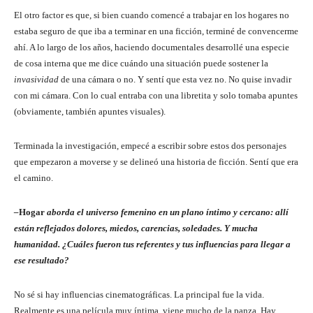
El otro factor es que, si bien cuando comencé a trabajar en los hogares no
estaba seguro de que iba a terminar en una ficción, terminé de convencerme
ahí. A lo largo de los años, haciendo documentales desarrollé una especie
de cosa interna que me dice cuándo una situación puede sostener la
invasividad
de una cámara o no. Y sentí que esta vez no. No quise invadir
con mi cámara. Con lo cual entraba con una libretita y solo tomaba apuntes
(obviamente, también apuntes visuales).
Terminada la investigación, empecé a escribir sobre estos dos personajes
que empezaron a moverse y se delineó una historia de ficción. Sentí que era
el camino.
–
Hogar
aborda el universo femenino en un plano íntimo y cercano: allí
están reflejados dolores, miedos, carencias, soledades. Y mucha
humanidad. ¿Cuáles fueron tus referentes y tus influencias para llegar a
ese resultado?
No sé si hay influencias cinematográficas. La principal fue la vida.
Realmente es una película muy íntima, viene mucho de la panza. Hay