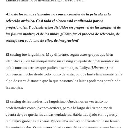
Entonces tienen que inventarse algo para sobrevivir.
-Uno de los tantos elementos no convencionales de la película es la
selección artística. Casi todo el elenco está confirmado por no
profesionales. Y además están divididos en grupos: el de las monjas, el de
las futuras madres, el de los niños. ¿Cómo fue el proceso de selección, de
trabajo con cada uno de ellos, de integración?
El casting fue larguísimo. Muy diferente, según estos grupos que bien
identificás. Con las monjas hubo un casting chiquito de profesionales: no
había muchas actrices que pudieran ser monjas. Lidiya
(Liberman)
me
convencía mucho desde todo punto de vista, porque hasta físicamente tenía
algo de cierta distancia que lo que nosotros los laicos podemos percibir de
las monjas.
El casting de las madres fue larguísimo. Quedamos en ver tanto no
profesionales como jóvenes actrices, pero a lo largo del tiempo me di
cuenta de que quería las chicas verdaderas. Había trabajado en hogares y
tenía muy grabadas las caras. Necesitaba un nivel de verdad que no tenían
las profesionales. Obviamente, elegir a una chica que nunca estuvo frente a