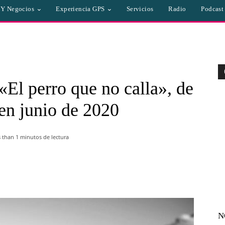
a Y Negocios
Experiencia GPS
Servicios
Radio
Podcast
«El perro que no calla», de
 en junio de 2020
s than 1
minutos de lectura
WhatsApp
Linkedin
Email
N