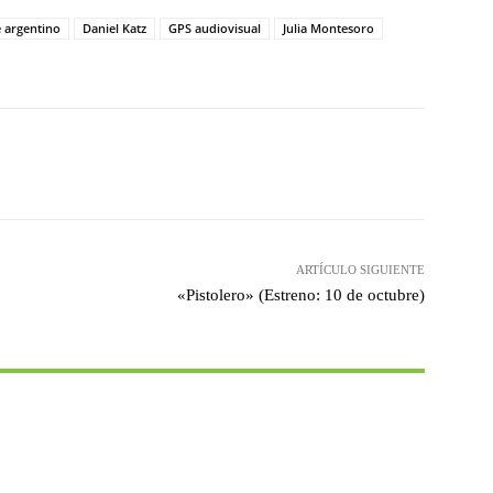
 argentino
Daniel Katz
GPS audiovisual
Julia Montesoro
witter
WhatsApp
Linkedin
Email
ARTÍCULO SIGUIENTE
«Pistolero» (Estreno: 10 de octubre)