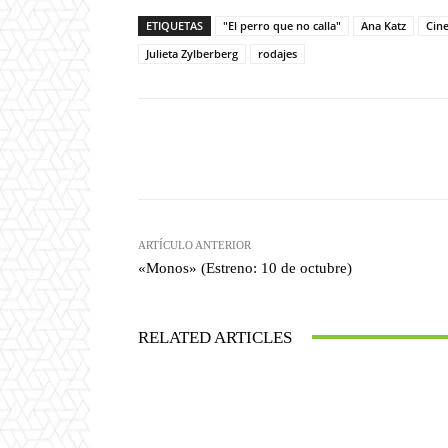
ETIQUETAS
"El perro que no calla"
Ana Katz
Cine
Julieta Zylberberg
rodajes
Facebook
T
Cuota
ARTÍCULO ANTERIOR
«Monos» (Estreno: 10 de octubre)
RELATED ARTICLES