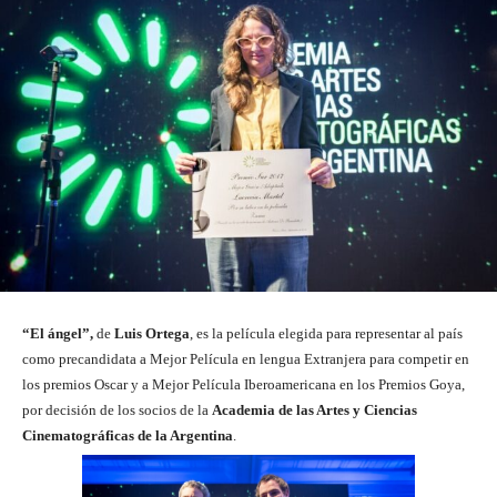
“El ángel”,
de
Luis Ortega
, es la película elegida para representar al país
como precandidata a Mejor Película en lengua Extranjera para competir en
los premios Oscar y a Mejor Película Iberoamericana en los Premios Goya,
por decisión de los socios de la
Academia de las Artes y Ciencias
Cinematográficas de la Argentina
.