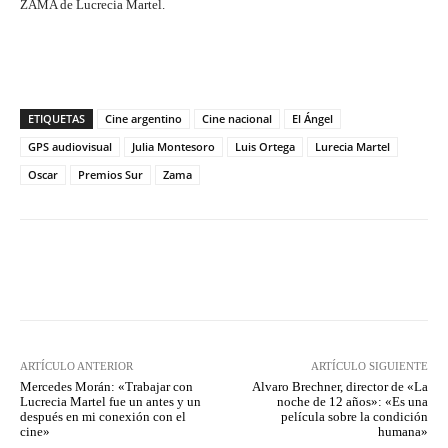
ZAMA de Lucrecia Martel.
ETIQUETAS
Cine argentino
Cine nacional
El Ángel
GPS audiovisual
Julia Montesoro
Luis Ortega
Lurecia Martel
Oscar
Premios Sur
Zama
Facebook
Twitter
WhatsApp
ARTÍCULO ANTERIOR
ARTÍCULO SIGUIENTE
Mercedes Morán: «Trabajar con
Alvaro Brechner, director de «La
Lucrecia Martel fue un antes y un
noche de 12 años»: «Es una
después en mi conexión con el
película sobre la condición
cine»
humana»