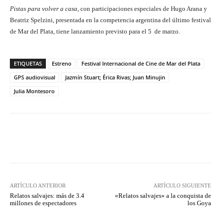
Pistas para volver a casa
, con participaciones especiales de Hugo Arana y
Beatriz Spelzini, presentada en la competencia argentina del último festival
de Mar del Plata, tiene lanzamiento previsto para el 5 de marzo.
ETIQUETAS
Estreno
Festival Internacional de Cine de Mar del Plata
GPS audiovisual
Jazmín Stuart; Érica Rivas; Juan Minujin
Julia Montesoro
Facebook
Twitter
WhatsApp
ARTÍCULO ANTERIOR
ARTÍCULO SIGUIENTE
Relatos salvajes: más de 3.4
«Relatos salvajes» a la conquista de
millones de espectadores
los Goya